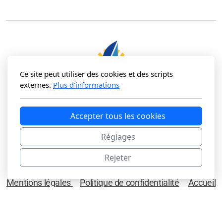
Ce site peut utiliser des cookies et des scripts
externes.
Plus d'informations
Mairie de la Tranche sur Mer
Accepter tous les cookies
8 rue de l'hôtel de ville
85360 La Tranche sur Mer
Réglages
Rejeter
Mentions légales
Politique de confidentialité
Accueil
Copyright, tous droits réservés