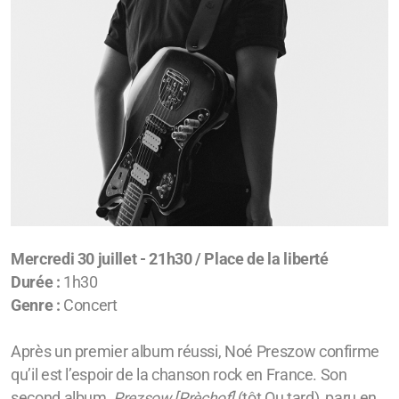
Plan de salle
Billetterie
Infos billetterie
Infos pratiques
Fiche technique
Mercredi 30 juillet - 21h30 / Place de la liberté
Durée :
1h30
Genre :
Concert
Après un premier album réussi, Noé Preszow confirme
qu’il est l’espoir de la chanson rock en France. Son
second album,
Prezsow [Prèchof]
(tôt Ou tard), paru en