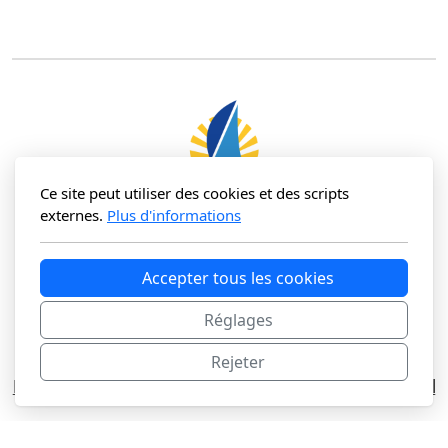
Ce site peut utiliser des cookies et des scripts
externes.
Plus d'informations
Mairie de la Tranche sur Mer
8 rue de l'hôtel de ville
Accepter tous les cookies
85360 La Tranche sur Mer
Réglages
Rejeter
Mentions légales
Politique de confidentialité
Accueil
Copyright, tous droits réservés